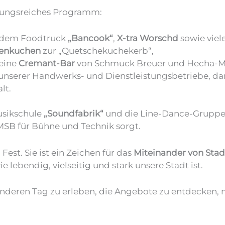
slungsreiches Programm:
 dem Foodtruck
„Bancook“
,
X-tra Worschd
sowie viele
enkuchen
zur „Quetschekuchekerb“,
eine
Cremant-Bar
von Schmuck Breuer und Hecha-M
nserer Handwerks- und Dienstleistungsbetriebe, d
lt.
usikschule
„Soundfabrik“
und die Line-Dance-Grupp
MSB für Bühne und Technik sorgt.
Fest. Sie ist ein Zeichen für das
Miteinander von Stad
 lebendig, vielseitig und stark unsere Stadt ist.
besonderen Tag zu erleben, die Angebote zu entdecken