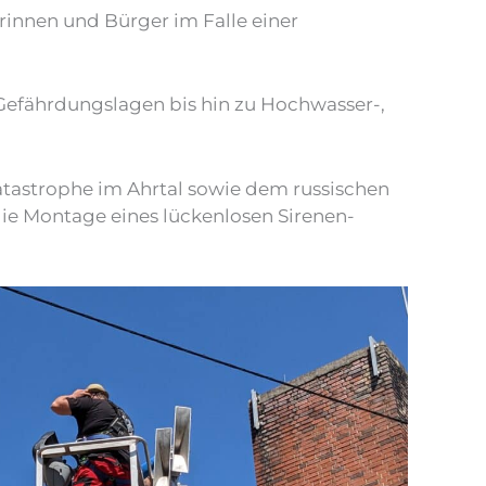
rinnen und Bürger im Falle einer
 Gefährdungslagen bis hin zu Hochwasser-,
atastrophe im Ahrtal sowie dem russischen
die Montage eines lückenlosen Sirenen-