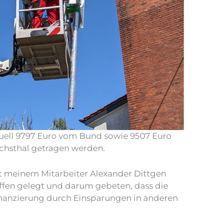
ktuell 9797 Euro vom Bund sowie 9507 Euro
chsthal getragen werden.
t meinem Mitarbeiter Alexander Dittgen
ffen gelegt und darum gebeten, dass die
nanzierung durch Einsparungen in anderen