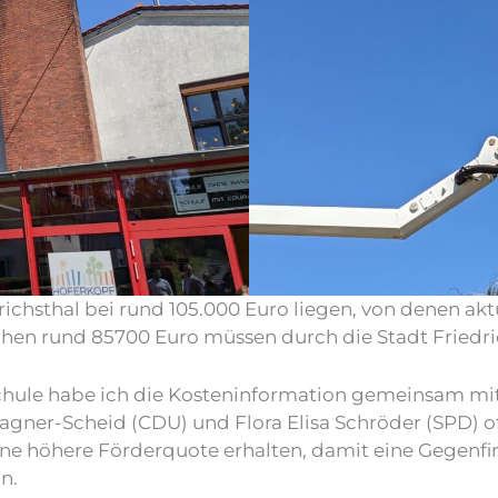
drichsthal bei rund 105.000 Euro liegen, von denen a
en rund 85700 Euro müssen durch die Stadt Friedri
schule habe ich die Kosteninformation gemeinsam mi
gner-Scheid (CDU) und Flora Elisa Schröder (SPD) o
e höhere Förderquote erhalten, damit eine Gegenfi
n.